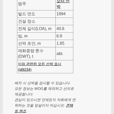
모터 선
범주
박
빌드 연도
1994
건설 장소
전체 길이(LOA), m
40.6
빔, m
6.9
선박 초안, m
1.85
재화중량 톤수
abt.
(DWT), t
이와 관련된 모든 선박 표시
(id9234)
배치 시 선박을 검사할 수 있습니다.
모든 정보는 WOG를 제외하고 선의로
제공됩니다.
관심이 있으시면 언제든지 저희에게 연
락하는 것을 망설이지 마십시오:
콘택
트 렌즈