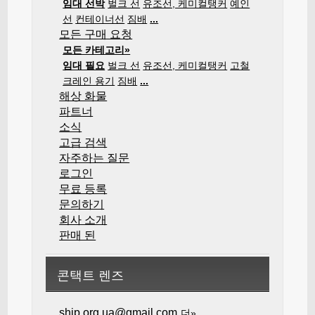
임대 선박
벌크 선
유조선, 케미컬탱커
예인
선
컨테이너선
짐배
...
모든 구매 요청
모든 카테고리»
임대 필요
벌크 선
유조선, 케미컬탱커
고철
크레인 용기
짐배
...
해상 화물
파트너
소식
고급 검색
자주하는 질문
로그인
무료 등록
문의하기
회사 소개
판매 된
콘택트 렌즈
ship.org.ua@gmail.com
더»