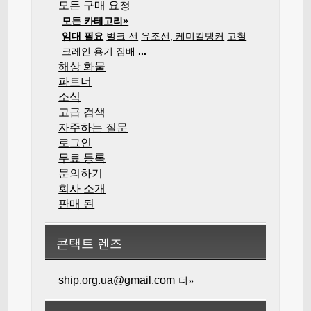
모든 구매 요청
모든 카테고리»
임대 필요
벌크 선
유조선, 케미컬탱커
고철
크레인 용기
짐배
...
해상 화물
파트너
소식
고급 검색
자주하는 질문
로그인
무료 등록
문의하기
회사 소개
판매 된
콘택트 렌즈
ship.org.ua@gmail.com
더»