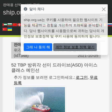
판매용 선박
• 선박 구매
알아 채다
ship.org.ua
ship.org.ua는 쿠키를 사용하여 필요한 웹사이트 기
능을 제공하고 경험을 개선하며 트래픽을 분석합니
다. 당사 웹사이트를 사용함으로써 귀하는 당사의 개
인정보 보호정책 및 쿠키 사용에 동의하게 됩니다.
판매용 선박
>
예인선 - 판매용 선박
>
52 TBP 방
그래 나 동의 해
개인 정보 보호 정책 열기
위각 선미 드라이브(ASD) 아이스 클래스 예인선
(
id7348
)
2021-10-05
52 TBP 방위각 선미 드라이브(ASD) 아이스
클래스 예인선
추가 정보를 보려면 로그인하세요.:
로그인
,
무료
등록