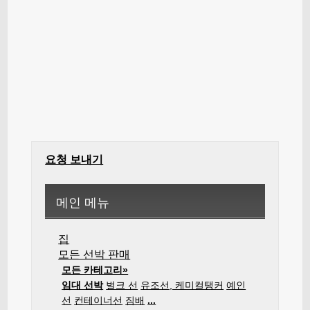
요청 보내기
메인 메뉴
집
모든 선박 판매
모든 카테고리»
임대 선박
벌크 선
유조선, 케미컬탱커
예인
선
컨테이너선
짐배
...