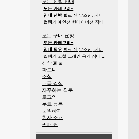
모든 선박 판매
모든 카테고리»
임대 선박
벌크 선
유조선, 케미
컬탱커
예인선
컨테이너선
짐배
...
모든 구매 요청
모든 카테고리»
임대 필요
벌크 선
유조선, 케미
컬탱커
고철
크레인 용기
짐배
...
해상 화물
파트너
소식
고급 검색
자주하는 질문
로그인
무료 등록
문의하기
회사 소개
판매 된