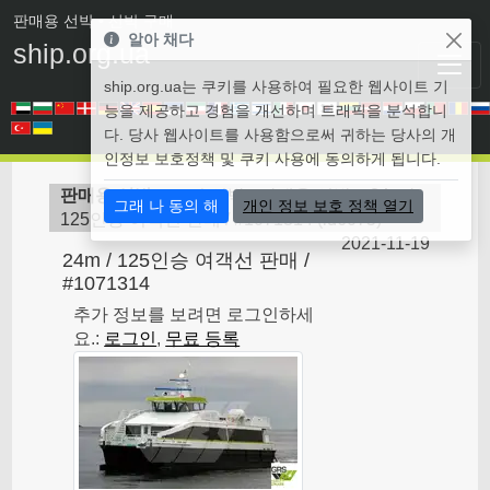
판매용 선박
• 선박 구매
알아 채다
ship.org.ua
ship.org.ua는 쿠키를 사용하여 필요한 웹사이트 기
능을 제공하고 경험을 개선하며 트래픽을 분석합니
다. 당사 웹사이트를 사용함으로써 귀하는 당사의 개
인정보 보호정책 및 쿠키 사용에 동의하게 됩니다.
판매용 선박
>
모터 선박 - 판매용 선박
>
24m /
그래 나 동의 해
개인 정보 보호 정책 열기
125인승 여객선 판매 / #1071314
(
id6075
)
2021-11-19
24m / 125인승 여객선 판매 /
#1071314
추가 정보를 보려면 로그인하세
요.:
로그인
,
무료 등록