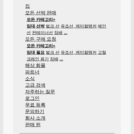
집
모든 선박 판매
모든 카테고리»
임대 선박
벌크 선
유조선, 케미컬탱커
예인
선
컨테이너선
짐배
...
모든 구매 요청
모든 카테고리»
임대 필요
벌크 선
유조선, 케미컬탱커
고철
크레인 용기
짐배
...
해상 화물
파트너
소식
고급 검색
자주하는 질문
로그인
무료 등록
문의하기
회사 소개
판매 된