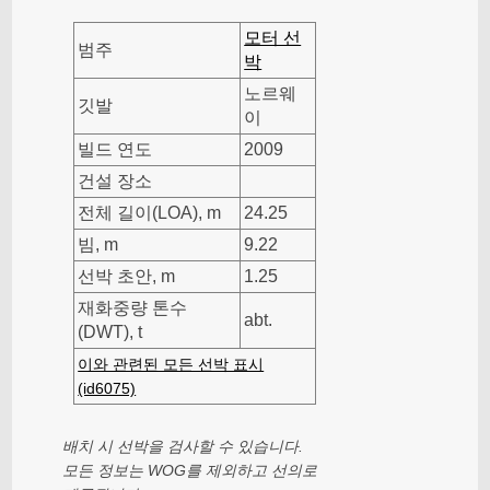
모터 선
범주
박
노르웨
깃발
이
빌드 연도
2009
건설 장소
전체 길이(LOA), m
24.25
빔, m
9.22
선박 초안, m
1.25
재화중량 톤수
abt.
(DWT), t
이와 관련된 모든 선박 표시
(id6075)
배치 시 선박을 검사할 수 있습니다.
모든 정보는 WOG를 제외하고 선의로