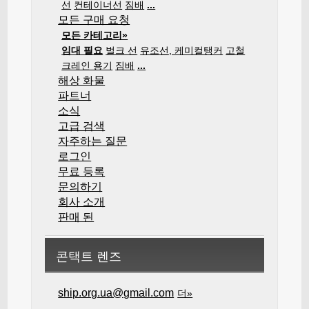
선
컨테이너선
짐배
...
모든 구매 요청
모든 카테고리»
임대 필요
벌크 선
유조선, 케미컬탱커
고철
크레인 용기
짐배
...
해상 화물
파트너
소식
고급 검색
자주하는 질문
로그인
무료 등록
문의하기
회사 소개
판매 된
콘택트 렌즈
ship.org.ua@gmail.com
더»