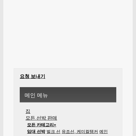
요청 보내기
메인 메뉴
집
모든 선박 판매
모든 카테고리»
임대 선박
벌크 선
유조선, 케미컬탱커
예인