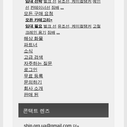
임대 선박
벌크 선
유조선, 케미컬탱커
예인
선
컨테이너선
짐배
...
모든 구매 요청
모든 카테고리»
임대 필요
벌크 선
유조선, 케미컬탱커
고철
크레인 용기
짐배
...
해상 화물
파트너
소식
고급 검색
자주하는 질문
로그인
무료 등록
문의하기
회사 소개
판매 된
콘택트 렌즈
ship.org.ua@gmail.com
더»