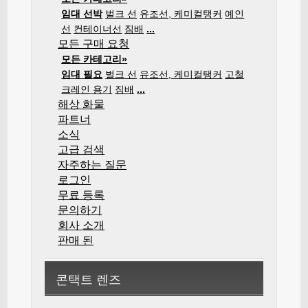
임대 선박
벌크 선
유조선, 케미컬탱커
예인
선
컨테이너선
짐배
...
모든 구매 요청
모든 카테고리»
임대 필요
벌크 선
유조선, 케미컬탱커
고철
크레인 용기
짐배
...
해상 화물
파트너
소식
고급 검색
자주하는 질문
로그인
무료 등록
문의하기
회사 소개
판매 된
콘택트 렌즈