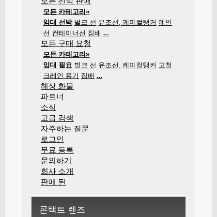
모든 선박 판매
모든 카테고리»
임대 선박
벌크 선
유조선, 케미컬탱커
예인
선
컨테이너선
짐배
...
모든 구매 요청
모든 카테고리»
임대 필요
벌크 선
유조선, 케미컬탱커
고철
크레인 용기
짐배
...
해상 화물
파트너
소식
고급 검색
자주하는 질문
로그인
무료 등록
문의하기
회사 소개
판매 된
콘택트 렌즈