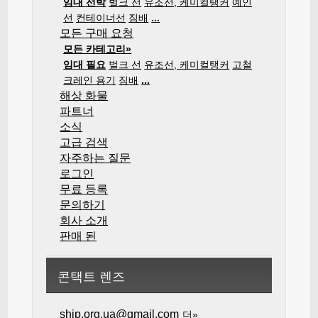
임대 선박
벌크 선
유조선, 케미컬탱커
예인
선
컨테이너선
짐배
...
모든 구매 요청
모든 카테고리»
임대 필요
벌크 선
유조선, 케미컬탱커
고철
크레인 용기
짐배
...
해상 화물
파트너
소식
고급 검색
자주하는 질문
로그인
무료 등록
문의하기
회사 소개
판매 된
콘택트 렌즈
ship.org.ua@gmail.com
더»