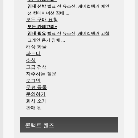
임대 선박
벌크 선
유조선, 케미컬탱커
예인
선
컨테이너선
짐배
...
모든 구매 요청
모든 카테고리»
임대 필요
벌크 선
유조선, 케미컬탱커
고철
크레인 용기
짐배
...
해상 화물
파트너
소식
고급 검색
자주하는 질문
로그인
무료 등록
문의하기
회사 소개
판매 된
콘택트 렌즈