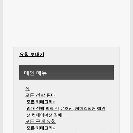
요청 보내기
메인 메뉴
집
모든 선박 판매
모든 카테고리»
임대 선박
벌크 선
유조선, 케미컬탱커
예인
선
컨테이너선
짐배
...
모든 구매 요청
모든 카테고리»