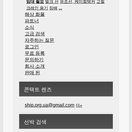
임대 필요
벌크 선
유조선, 케미컬탱커
고철
크레인 용기
짐배
...
해상 화물
파트너
소식
고급 검색
자주하는 질문
로그인
무료 등록
문의하기
회사 소개
판매 된
콘택트 렌즈
ship.org.ua@gmail.com
더»
선박 검색