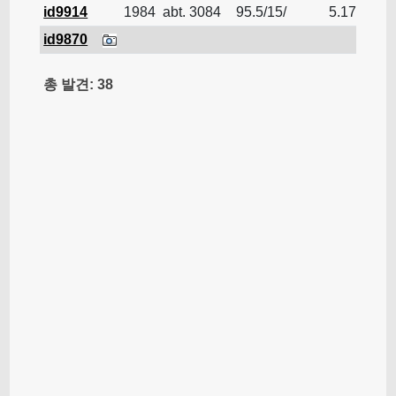
id9914
1984
abt. 3084
95.5/15/
5.176
LN
id9870
LN
총 발견: 38