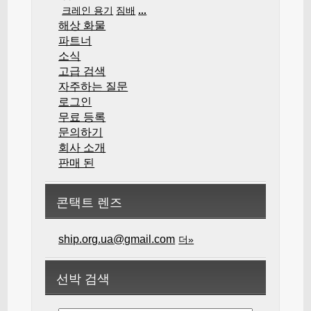
크레인 용기
짐배
...
해상 화물
파트너
소식
고급 검색
자주하는 질문
로그인
무료 등록
문의하기
회사 소개
판매 된
콘택트 렌즈
ship.org.ua@gmail.com
더»
선박 검색