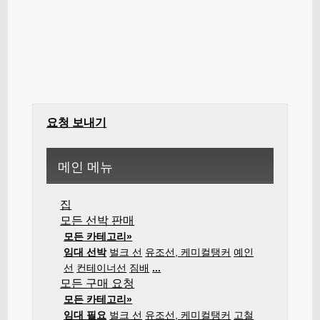
요청 보내기
메인 메뉴
집
모든 선박 판매
모든 카테고리»
임대 선박
벌크 선
유조선, 케미컬탱커
예인
선
컨테이너선
짐배
...
모든 구매 요청
모든 카테고리»
임대 필요
벌크 선
유조선, 케미컬탱커
고철