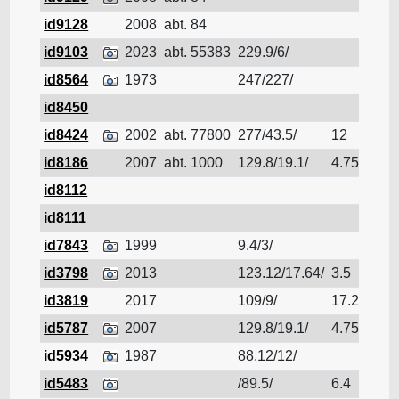
id9128
2008
abt. 84
LN
id9103
2023
abt. 55383
229.9/6/
LN
id8564
1973
247/227/
LN
id8450
LN
id8424
2002
abt. 77800
277/43.5/
12
LN
id8186
2007
abt. 1000
129.8/19.1/
4.75
LN
id8112
LN
id8111
LN
id7843
1999
9.4/3/
LN
id3798
2013
123.12/17.64/
3.5
LN
id3819
2017
109/9/
17.2
LN
id5787
2007
129.8/19.1/
4.75
LN
id5934
1987
88.12/12/
LN
id5483
/89.5/
6.4
LN