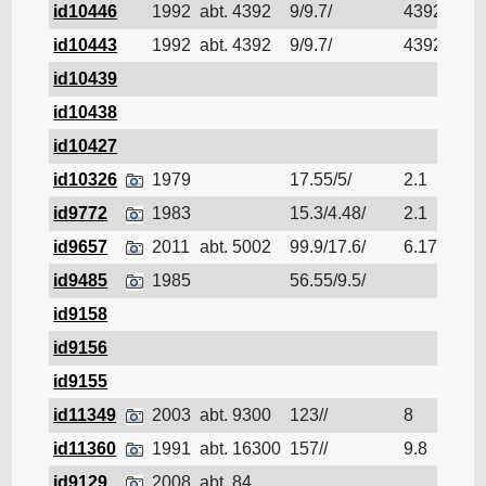
id10446
1992
abt. 4392
9/9.7/
4392
LN
id10443
1992
abt. 4392
9/9.7/
4392
LN
id10439
LN
id10438
LN
id10427
LN
id10326
1979
17.55/5/
2.1
LN
id9772
1983
15.3/4.48/
2.1
LN
id9657
2011
abt. 5002
99.9/17.6/
6.17
LN
id9485
1985
56.55/9.5/
LN
id9158
LN
id9156
LN
id9155
LN
id11349
2003
abt. 9300
123//
8
LN
id11360
1991
abt. 16300
157//
9.8
LN
id9129
2008
abt. 84
LN