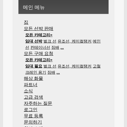
메인 메뉴
집
모든 선박 판매
모든 카테고리»
임대 선박
벌크 선
유조선, 케미컬탱커
예인
선
컨테이너선
짐배
...
모든 구매 요청
모든 카테고리»
임대 필요
벌크 선
유조선, 케미컬탱커
고철
크레인 용기
짐배
...
해상 화물
파트너
소식
고급 검색
자주하는 질문
로그인
무료 등록
문의하기