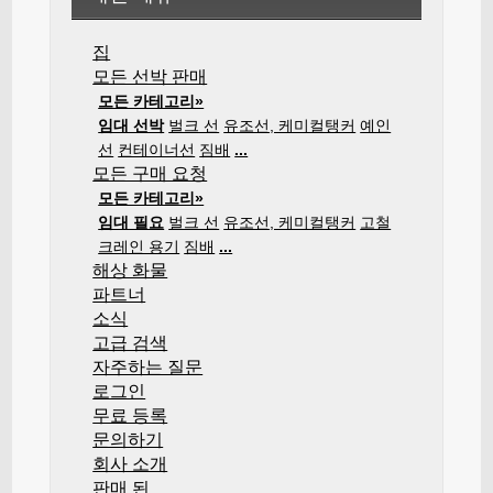
집
모든 선박 판매
모든 카테고리»
임대 선박
벌크 선
유조선, 케미컬탱커
예인
선
컨테이너선
짐배
...
모든 구매 요청
모든 카테고리»
임대 필요
벌크 선
유조선, 케미컬탱커
고철
크레인 용기
짐배
...
해상 화물
파트너
소식
고급 검색
자주하는 질문
로그인
무료 등록
문의하기
회사 소개
판매 된