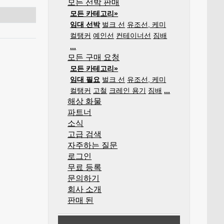
모든 선박 판매
모든 카테고리»
임대 선박
벌크 선
유조선, 케미
컬탱커
예인선
컨테이너선
짐배
...
모든 구매 요청
모든 카테고리»
임대 필요
벌크 선
유조선, 케미
컬탱커
고철
크레인 용기
짐배
...
해상 화물
파트너
소식
고급 검색
자주하는 질문
로그인
무료 등록
문의하기
회사 소개
판매 된