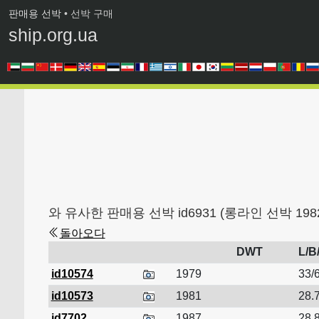
판매용 선박
• 선박 구매
ship.org.ua
와 유사한 판매용 선박 id6931 (롱라인 선박 198
돌아오다
DWT
L/B
id10574
1979
33/6
id10573
1981
28.7
id7702
1987
28.8