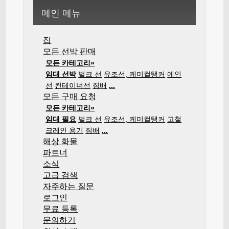
메인 메뉴
집
모든 선박 판매
모든 카테고리»
임대 선박
벌크 선
유조선, 케미컬탱커
예인
선
컨테이너선
짐배
...
모든 구매 요청
모든 카테고리»
임대 필요
벌크 선
유조선, 케미컬탱커
고철
크레인 용기
짐배
...
해상 화물
파트너
소식
고급 검색
자주하는 질문
로그인
무료 등록
문의하기